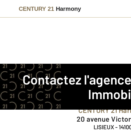
CENTURY 21
Harmony
Agence immobilière
Contact
Contactez l'agenc
Notre agence à LISIEUX
Immobil
CENTURY 21 Ha
20 avenue Victo
LISIEUX - 1410