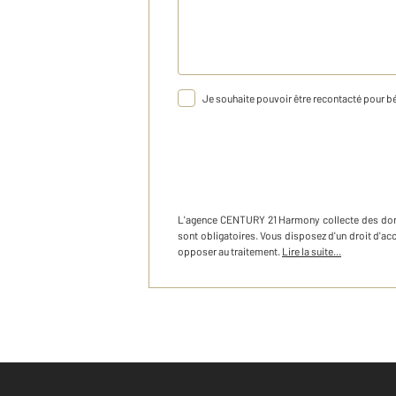
Je souhaite pouvoir être recontacté pour bé
L'agence
CENTURY 21 Harmony
collecte des do
sont obligatoires. Vous disposez d'un droit d'a
opposer au traitement.
Lire la suite...