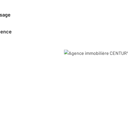
ssage
agence