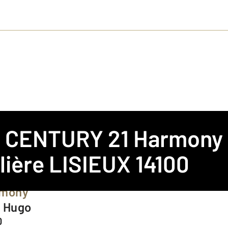
e
CENTURY 21 Harmony
ière LISIEUX 14100
rmony
r Hugo
0