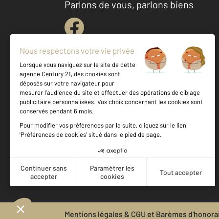
Parlons de vous, parlons biens
Votre agence est notée
Achat
Location
Vente
Gestion
9,5
/
10
9,7/10
Mentions légales & CGU et Barèmes d'honora