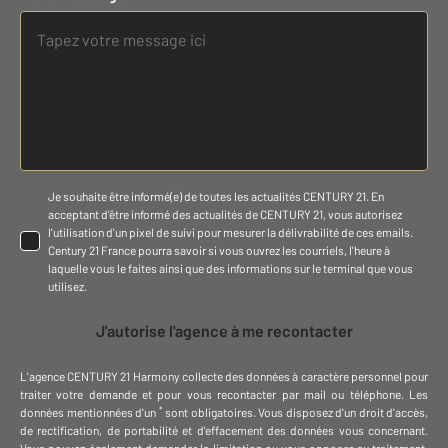
Je souhaite être informé(e) de toutes les actualités CENTURY 21. En
acceptant d'être informé des actualités de CENTURY 21, vous autorisez
l'utilisation d'un pixel de suivi pour mesurer la délivrabilité de ces emails.
Century 21 France pourra savoir si vous ouvrez les courriels, l'heure à
laquelle vous le faites ainsi que des informations sur le terminal que vous
utilisez.
J'autorise l'agence à me recontacter
L'agence
CENTURY 21 Harmony
collecte des données à caractère personnel
pour
traiter votre demande et pour vous recontacter par mail ou téléphone
.
Les
*
données mentionnées d'un
sont obligatoires. Vous disposez d'un droit d'accès,
de rectification, de portabilité et d'effacement des données vous concernant.