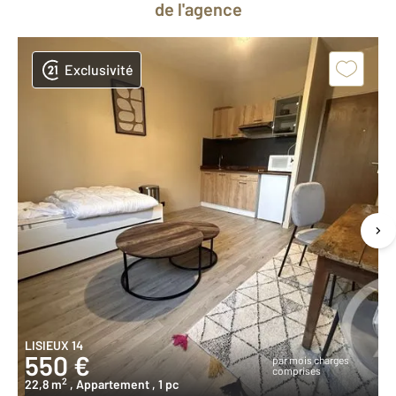
de l'agence
Exclusivité
LISIEUX 14
550 €
par mois charges
comprises
2
22,8 m
, Appartement
, 1 pc