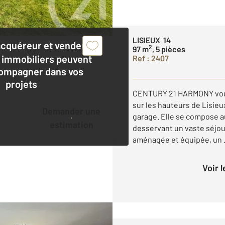
LISIEUX 14
acquéreur et vendeur,
2
97 m
, 5 pièces
 immobiliers peuvent
Ref : 2407
ompagner dans vos
projets
CENTURY 21 HARMONY vous 
sur les hauteurs de Lisie
Demander une
garage. Elle se compose 
estimation
desservant un vaste séjou
aménagée et équipée, un .
Voir 