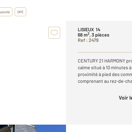
usivité
DPE
LISIEUX 14
2
68 m
, 3 pièces
Ref : 2479
CENTURY 21 HARMONY propo
calme situé à 10 minutes à 
proximité à pied des com
comprenant au rez-de-chau
Voir 