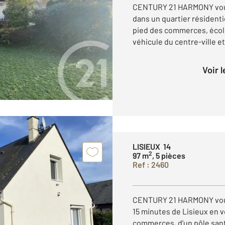
CENTURY 21 HARMONY vous 
dans un quartier résidenti
pied des commerces, école
véhicule du centre-ville et 
Voir 
LISIEUX 14
2
97 m
, 5 pièces
Ref : 2460
CENTURY 21 HARMONY vous
15 minutes de Lisieux en v
commerces, d'un pôle sant