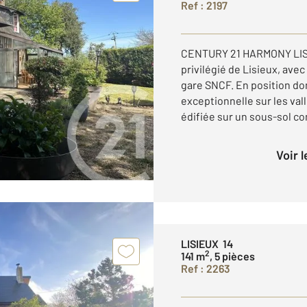
Ref : 2197
CENTURY 21 HARMONY LISI
privilégié de Lisieux, ave
gare SNCF. En position d
exceptionnelle sur les val
édifiée sur un sous-sol com
Voir 
LISIEUX 14
2
141 m
, 5 pièces
Ref : 2263