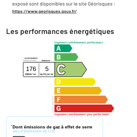
exposé sont disponibles sur le site Géorisques :
https://www.georisques.gouv.fr/
Les performances énergétiques
logement extrêmement performant
consommation
(énergie primaire)
émissions
176
5
2
2
kg CO
/m
.an
kWh/m
.an
2
logement extrêmement peu performant
Dont émissions de gaz à effet de serre
*
peu d'émissions de CO2