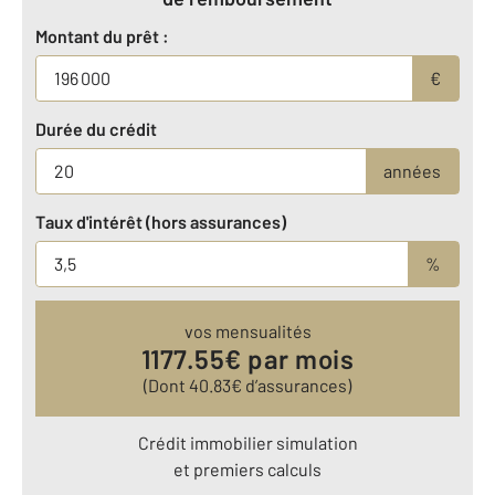
Montant du prêt :
€
Durée du crédit
années
Taux d'intérêt (hors assurances)
%
vos mensualités
1177.55
€ par mois
(Dont
40.83
€ d’assurances)
Crédit immobilier simulation
et premiers calculs