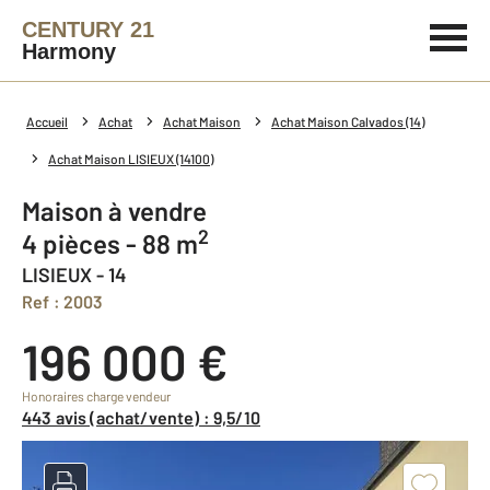
CENTURY 21
Harmony
Accueil
Achat
Achat Maison
Achat Maison Calvados (14)
Achat Maison LISIEUX (14100)
Maison à vendre
2
4 pièces - 88 m
LISIEUX - 14
Ref : 2003
196 000 €
Honoraires charge vendeur
443 avis (achat/vente) : 9,5/10