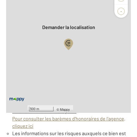
Agence
Biens vendus
-
Demander la localisation
Vue globale
2
Surface totale : 88 m
2
Surface habitable : 88 m
Nombre de pièces : 4
[Voir le détail]
À savoir
500 m
©
Mappy
Barèmes d'honoraires de l'agence
Pour consulter les barèmes d'honoraires de l'agence,
cliquez ici
Les informations sur les risques auxquels ce bien est