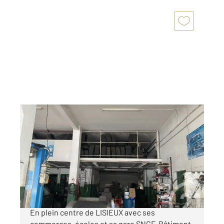
LISIEUX 14
2
300 m
Ref : 2204
à vendre
191 000 €
CENTURY 21 HARMONY LISIEUX vous propose.
En plein centre de LISIEUX avec ses
commerces, écoles et sa gare SNCF. Bâtiment