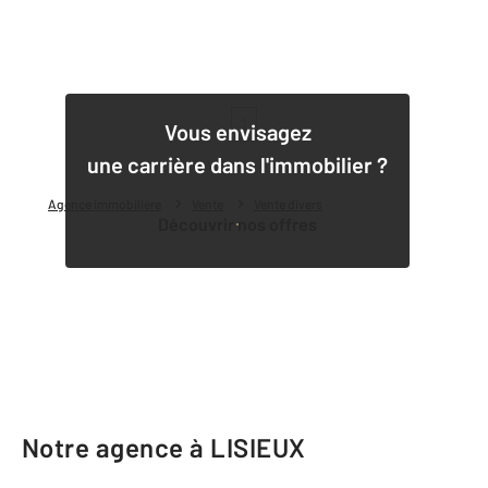
1
Vous envisagez
une carrière dans l'immobilier ?
Agence immobilière
Vente
Vente divers
Découvrir nos offres
Notre agence à LISIEUX