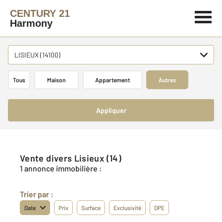
CENTURY 21
Harmony
LISIEUX (14100)
Tous
Maison
Appartement
Autres
Appliquer
Vente divers Lisieux (14)
1 annonce immobilière :
Trier par :
Date
Prix
Surface
Exclusivité
DPE