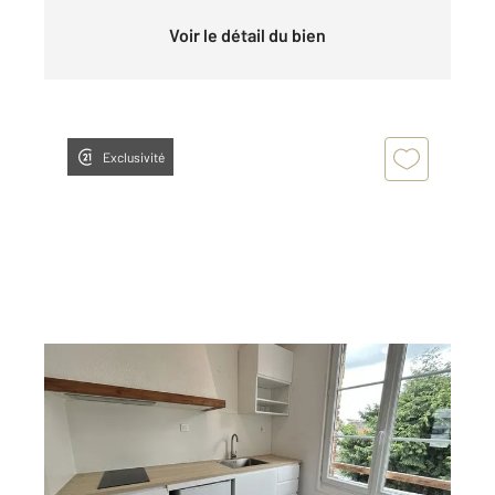
Voir le détail du bien
Exclusivité
LISIEUX 14
2
30 m
, 1 pièce
Ref : 2445
Appartement F1 à louer
450 €