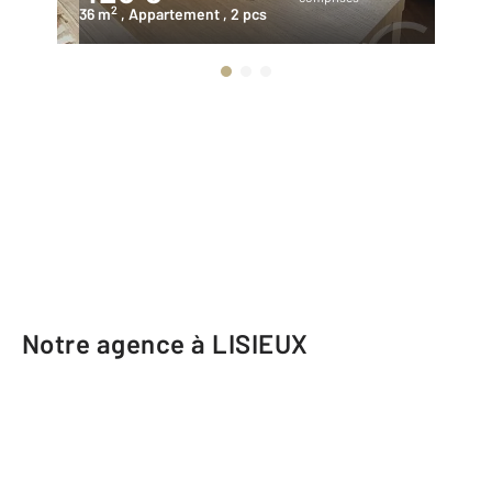
2
36 m
, Appartement
, 2 pcs
34
Notre agence à LISIEUX