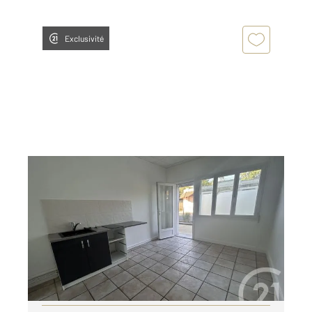
Exclusivité
LISIEUX 14
2
25,80 m
, 2 pièces
Ref : 2514
Appartement F2 à louer
430 €
par mois charges comprises
Visiter le site dédié