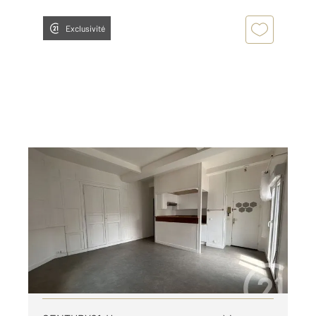
Exclusivité
LISIEUX 14
2
39 m
, 2 pièces
Ref : 2436
Appartement F2 à louer
625 €
par mois charges comprises
Visiter le site dédié