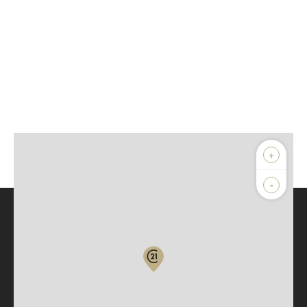
+
-
Parlons de vous, parlons biens
Votre compte :