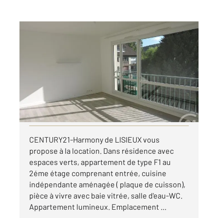
LISIEUX 14
2
30,80 m
, 1 pièce
Ref : 2528
Appartement F1 à louer
495 €
par mois charges comprises
Visiter le site dédié
CENTURY21-Harmony de LISIEUX vous
propose à la location. Dans résidence avec
espaces verts, appartement de type F1 au
2éme étage comprenant entrée, cuisine
indépendante aménagée ( plaque de cuisson),
pièce à vivre avec baie vitrée, salle d'eau-WC.
Appartement lumineux. Emplacement ...