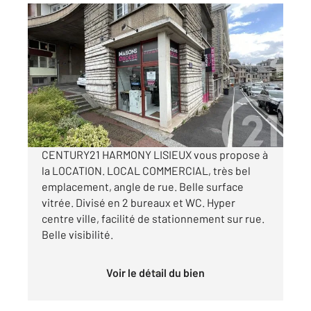
LISIEUX 14
2
24,60 m
, 2 pièces
Ref : 2302
Appartement Local à louer
555 €
par mois charges comprises
CENTURY21 HARMONY LISIEUX vous propose à
la LOCATION. LOCAL COMMERCIAL, très bel
emplacement, angle de rue. Belle surface
vitrée. Divisé en 2 bureaux et WC. Hyper
centre ville, facilité de stationnement sur rue.
Belle visibilité.
Voir le détail du bien