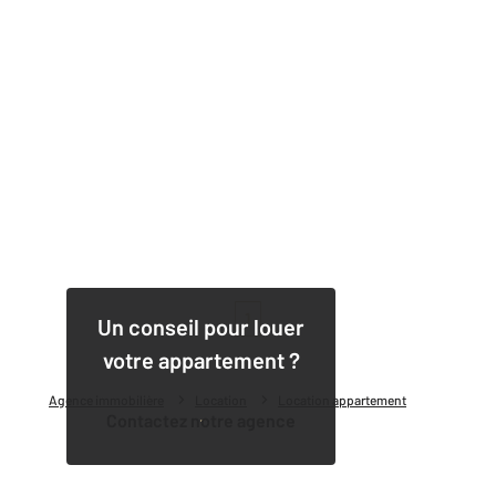
1
Un conseil pour louer
votre appartement ?
Agence immobilière
Location
Location appartement
Contactez notre agence