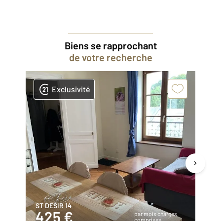
Biens se rapprochant
de votre recherche
Exclusivité
ST DESIR 14
ST
425 €
4
par mois charges
comprises