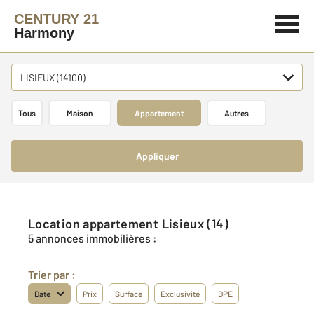
CENTURY 21
Harmony
LISIEUX (14100)
Tous
Maison
Appartement
Autres
Appliquer
Location appartement Lisieux (14)
5 annonces immobilières :
Trier par :
Date
Prix
Surface
Exclusivité
DPE