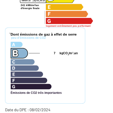
2
2
kWh/m
.an
kg CO
/m
.an
2
241 kWh/m²/an
d'énergie finale
logement extrêmement peu performant
Dont émissions de gaz à effet de serre
*
peu d'émissions de CO2
7
kgCO
/m
.an
2
2
Émissions de CO2 très importantes
Date du DPE : 08/02/2024