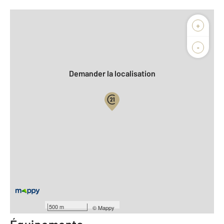
Afficher sur la carte :
+
Agence
Biens vendus
-
Demander la localisation
Vue globale
2
Surface totale : 50,9 m
2
Surface habitable : 50,9 m
Type d'appartement : F3
er
Étage : 1
Nombre de pièces : 3
[Voir le détail]
Type de construction : semi-Traditionnelle
500 m
©
Mappy