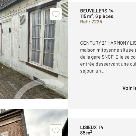
BEUVILLERS 14
2
115 m
, 6 pièces
Ref : 2225
CENTURY 21 HARMONY LISI
maison mitoyenne située 
de la gare SNCF. Elle se 
entrée desservant une cu
séjour, un ...
Voir 
LISIEUX 14
2
85 m