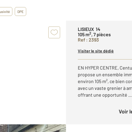
usivité
DPE
LISIEUX 14
2
105 m
, 7 pièces
Ref : 2393
Visiter le site dédié
EN HYPER CENTRE, Centu
propose un ensemble immob
environ 105 m², ce bien 
avec un vaste grenier à am
offrant une opportunité ...
Voir 