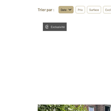
Trier par :
Date
Prix
Surface
Excl
Exclusivité