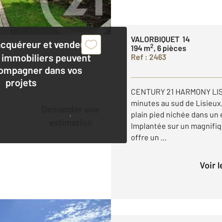
VALORBIQUET 14
acquéreur et vendeur,
2
194 m
, 6 pièces
 immobiliers peuvent
Ref : 2463
ompagner dans vos
projets
CENTURY 21 HARMONY LISI
minutes au sud de Lisieux,
Demander une
plain pied nichée dans un
estimation
Implantée sur un magnifiqu
offre un ...
Voir 