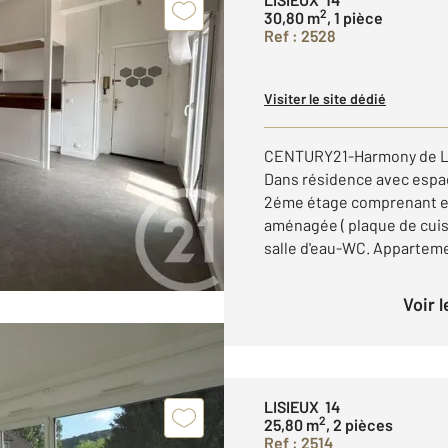
2
30,80 m
, 1 pièce
Ref : 2528
Visiter le site dédié
CENTURY21-Harmony de LIS
Dans résidence avec espac
2éme étage comprenant e
aménagée ( plaque de cuiss
salle d'eau-WC. Appartem
Voir 
LISIEUX 14
2
25,80 m
, 2 pièces
Ref : 2514