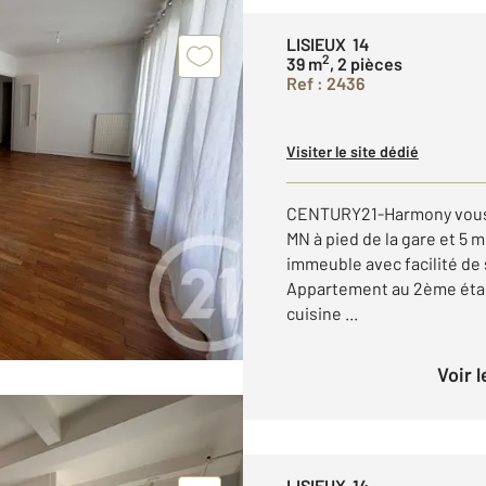
LISIEUX 14
2
39 m
, 2 pièces
Ref : 2436
Visiter le site dédié
CENTURY21-Harmony vous p
MN à pied de la gare et 5 m
immeuble avec facilité de
Appartement au 2ème étag
cuisine ...
Voir 
LISIEUX 14