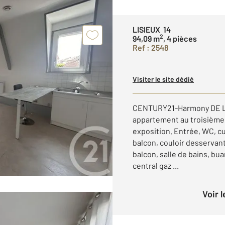
LISIEUX 14
2
94,09 m
, 4 pièces
Ref : 2548
Visiter le site dédié
CENTURY21-Harmony DE LIS
appartement au troisième
exposition. Entrée, WC, c
balcon, couloir desservan
balcon, salle de bains, bu
central gaz ...
Voir 