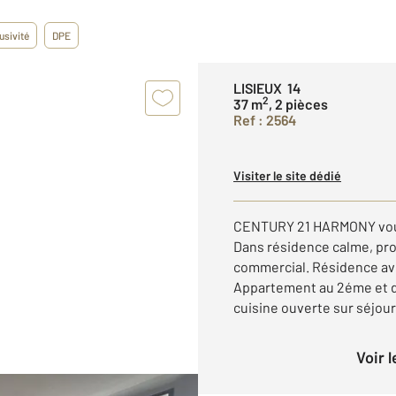
usivité
DPE
LISIEUX 14
2
37 m
, 2 pièces
Ref : 2564
Visiter le site dédié
CENTURY 21 HARMONY vous 
Dans résidence calme, pr
commercial. Résidence a
Appartement au 2éme et d
cuisine ouverte sur séjour
Voir 